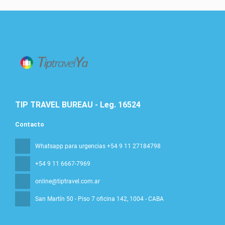
TIP TRAVEL BUREAU - Leg. 16524
Contacto
Whatsapp para urgencias +54 9 11 27184798
+54 9 11 6667-7969
online@tiptravel.com.ar
San Martín 50 - Piso 7 oficina 142
, 1004 - CABA