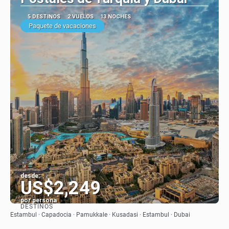
5 DESTINOS
2 VUELOS
13 NOCHES
Paquete de vacaciones
desde:
US$2,249
por persona
DESTINOS
Ver
Estambul · Capadocia · Pamukkale · Kusadasi · Estambul · Dubai