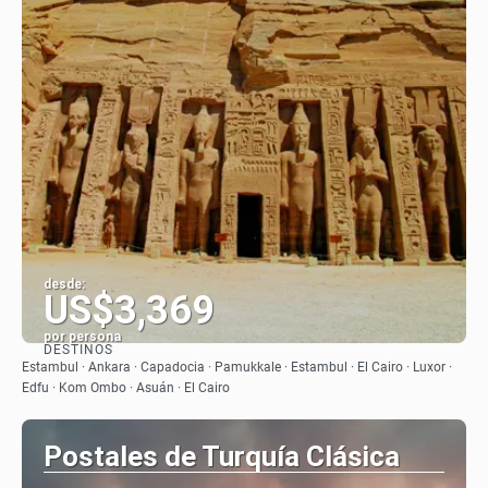
desde:
US$3,369
por persona
DESTINOS
Ver
Estambul · Ankara · Capadocia · Pamukkale · Estambul · El Cairo · Luxor ·
Edfu · Kom Ombo · Asuán · El Cairo
Postales de Turquía Clásica