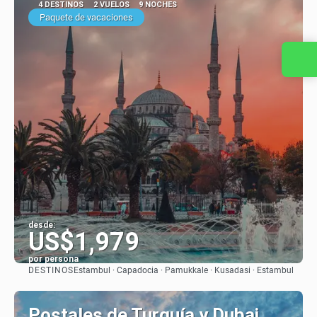
4 DESTINOS
2 VUELOS
9 NOCHES
Paquete de vacaciones
Contacta con nosotros
desde:
US$1,979
por persona
DESTINOS
Estambul · Capadocia · Pamukkale · Kusadasi · Estambul
Ver
Postales de Turquía y Dubai