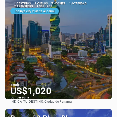
1 DESTINOS
2 VUELOS
7 NOCHES
1 ACTIVIDAD
2 TRANSFERS
1 SEGUROS
Incluye city y visita al canal
desde:
US$1,020
por persona
INDICÁ TU DESTINO:
Ciudad de Panamá
Ver