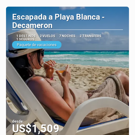
Ver
Escapada a Playa Blanca -
Decameron
1 DESTINOS
2 VUELOS
7 NOCHES
2 TRANSFERS
1 SEGUROS
Paquete de vacaciones
desde:
US$1,509