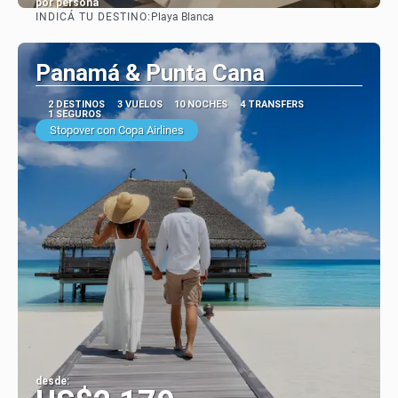
por persona
INDICÁ TU DESTINO:
Playa Blanca
Ver
Panamá & Punta Cana
2 DESTINOS
3 VUELOS
10 NOCHES
4 TRANSFERS
1 SEGUROS
Stopover con Copa Airlines
desde: