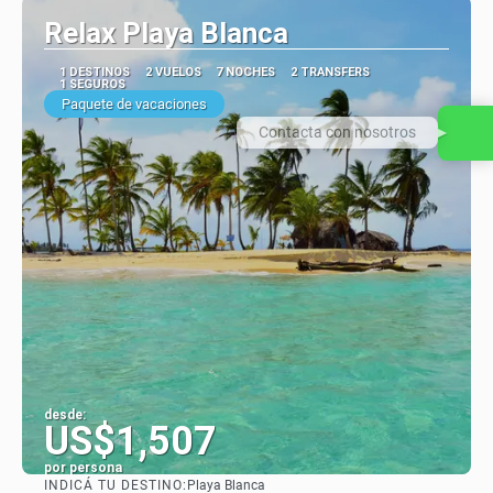
Relax Playa Blanca
1 DESTINOS
2 VUELOS
7 NOCHES
2 TRANSFERS
1 SEGUROS
Paquete de vacaciones
Contacta con nosotros
desde:
US$1,507
por persona
INDICÁ TU DESTINO:
Playa Blanca