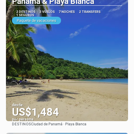
Panamá & Playa Blanca
2 DESTINOS
3 VUELOS
7 NOCHES
2 TRANSFERS
1 SEGUROS
Paquete de vacaciones
desde:
US$1,484
por persona
DESTINOS
Ciudad de Panamá · Playa Blanca
Ver