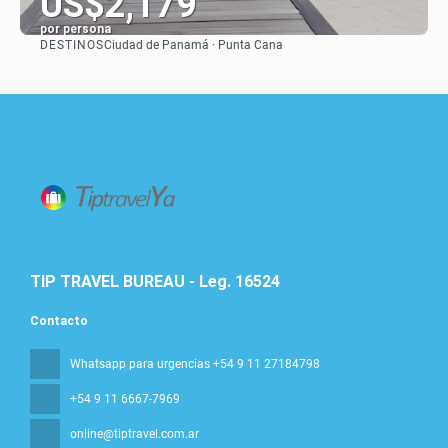
US$2,179
por persona
DESTINOS
Ciudad de Panamá · Punta Cana
Ver
TIP TRAVEL BUREAU - Leg. 16524
Contacto
Whatsapp para urgencias +54 9 11 27184798
+54 9 11 6667-7969
online@tiptravel.com.ar