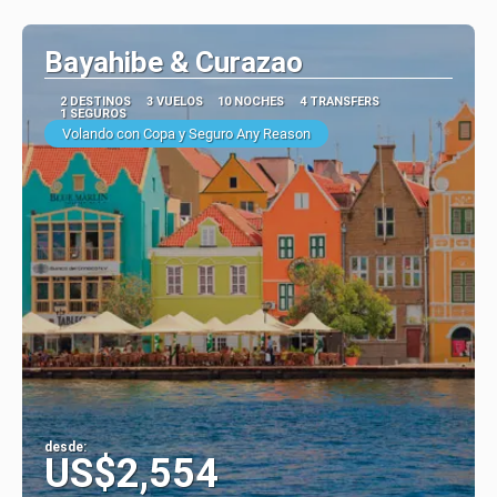
Ver
Bayahibe & Curazao
2 DESTINOS
3 VUELOS
10 NOCHES
4 TRANSFERS
1 SEGUROS
Volando con Copa y Seguro Any Reason
desde:
US$2,554