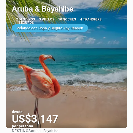
Aruba & Bayahibe
2 DESTINOS
3 VUELOS
10 NOCHES
4 TRANSFERS
1 SEGUROS
Volando con Copa y Seguro Any Reason
desde:
US$3,147
por persona
DESTINOS
Aruba · Bayahíbe