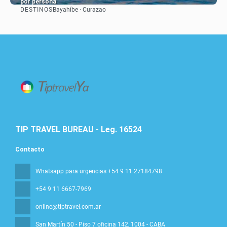
por persona
DESTINOS
Bayahíbe · Curazao
Ver
TIP TRAVEL BUREAU - Leg. 16524
Contacto
Whatsapp para urgencias +54 9 11 27184798
+54 9 11 6667-7969
online@tiptravel.com.ar
San Martín 50 - Piso 7 oficina 142
, 1004 - CABA