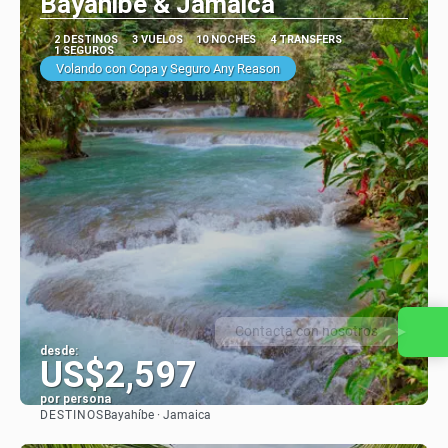
Bayahibe & Jamaica
2 DESTINOS
3 VUELOS
10 NOCHES
4 TRANSFERS
1 SEGUROS
Volando con Copa y Seguro Any Reason
Contacta con nosotros
desde:
US$2,597
por persona
DESTINOS
Bayahíbe · Jamaica
Ver