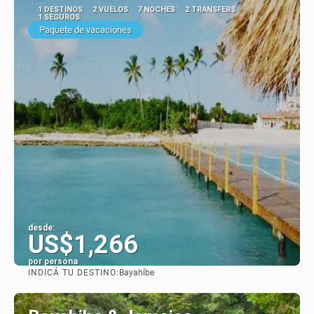
1 DESTINOS
2 VUELOS
7 NOCHES
2 TRANSFERS
1 SEGUROS
Paquete de vacaciones
desde:
US$1,266
por persona
INDICÁ TU DESTINO:
Bayahíbe
Ver