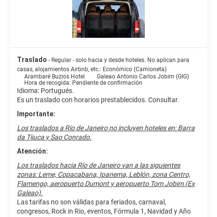
de canales digitales. El cuarto de baño está provisto de ducha y
secadores de pelo.
Este hotel cuenta con una cafetería para tomar algo rápido, pero
también puedes aprovechar su servicio de habitaciones con
horario limitado. Pon la guinda en el pastel a un día fantástico con
Traslado
- Regular - solo hacia y desde hoteles. No aplican para
una bebida en el bar o lounge o en el bar junto a la piscina. Se
casas, alojamientos Airbnb, etc.: Económico (Camioneta)
ofrece un desayuno continental gratuito todos los días de 09:00 a
Arambaré Buzios Hotel
Galeao Antonio Carlos Jobim (GIG)
10:00.
Hora de recogida: Pendiente de confirmación
Idioma: Portugués.
Tendrás un servicio de recepción las 24 horas y una caja fuerte en
Es un traslado con horarios prestablecidos. Consultar.
recepción a tu disposición. Pagando un pequeño suplemento
Importante:
podrás aprovechar prestaciones como servicio de transporte al
aeropuerto (ida y vuelta) de pago y aparcamiento sin asistencia
Los traslados a Río de Janeiro no incluyen hoteles en: Barra
gratuito.
da Tijuca y Sao Conrado.
Atención:
Los traslados hacia Río de Janeiro van a las siguientes
zonas: Leme, Copacabana, Ipanema, Leblón, zona Centro,
Flamengo, aeropuerto Dumont y aeropuerto Tom Jobim (Ex
Galeao).
Las tarifas no son válidas para feriados, carnaval,
congresos, Rock in Rio, eventos, Fórmula 1, Navidad y Año