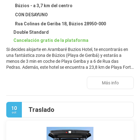
Búzios - a 3,7 km del centro
CON DESAYUNO
Rua Colinas de Geriba 18, Búzios 28950-000
Double Standard
Cancelación gratis de la plataforma
Si decides alojarte en Arambaré Buzios Hotel, te encontrarás en
una fantástica zona de Búzios (Playa de Geribá) y estarás a
menos de 3 min en coche de Playa Geriba y a 6 de Rua das
Pedras. Además, este hotel se encuentra a 23,8 km de Playa Forte
y a 3 km de Playa Ferradura.
Más info
Con una piscina al aire libre y muchas otras instalaciones
recreativas a tu disposición, no te quedará ni un minuto libre.
Tienes también una terraza y jardín donde sentarte a contemplar
el paisaje. Encontrarás además conexión a Internet wifi gratis,
10
Traslado
servicios de conserjería y una zona recreativa o sala de juegos.
oct
Te sentirás como en tu propia casa en cualquiera de las 20
habitaciones con aire acondicionado, minibar y Smart TV. Las
habitaciones disponen de balcón. La conexión wifi gratis te
mantendrá en contacto con los tuyos. Además, podrás disfrutar