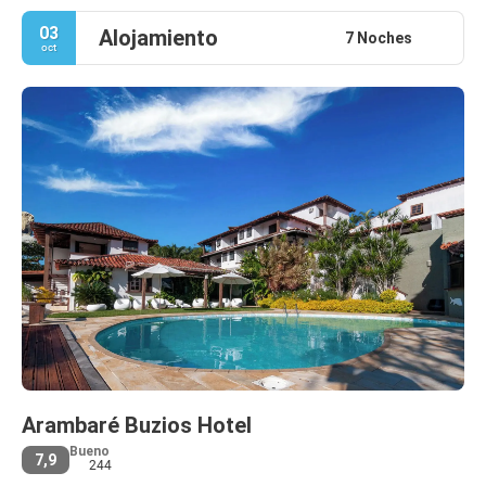
03
Alojamiento
7 Noches
oct
Arambaré Buzios Hotel
Bueno
7,9
244