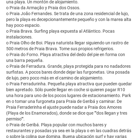
una playa. Un montón de alojamiento.
o Praia da Armação y Praia dos Ossos.
o Praia João Fernandes. Se trata de una zona residencial de lujo,
pero la playa es decepcionantemente pequeño y con la marea alta
hay poco espacio.
o Praia Brava. Surfing playa expuesta al Atlántico. Pocas
instalaciones.
o Praia Olho de Boi. Playa naturista llegar siguiendo un rastro de
500 metros de Praia Brava. Tome sus propios refrigerios.
o Praia do Forno. Playa atractiva del dedo del pie en forma con
una barra pequeña.
o Praia de Ferradura. Grande, playa protegida para no nadadores
surfistas. A pocos bares donde dejar las furgonetas. Una posada
de lujo, pero poco más en el camino de alojamiento.
o Praia Ferradurinha. Pequeña playa atractiva que pueden quedar
bien apretado. Sólo puede llegar en coche si quieren pagar R10
una hora para uno de los pocos lugares de estacionamiento. Park
en o tomar una furgoneta para Praia de Geribá y caminar. De
Praia Ferraderinha el ajuste puede nadar a Praia dos Amores
(Playa de los Enamorados), donde se dice que ""dos llegan y tres
permiso"".
o Praia de Geribá. Playa popular con muchos bares y
restaurantes y posadas ya sea en la playa o en las cuadras detrás
o sobre la colina que domina. Buena ubicación surf y hay varias