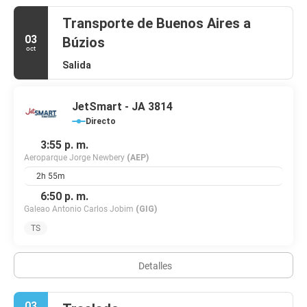
Transporte de Buenos Aires a
03
Búzios
oct
Salida
JetSmart - JA 3814
Directo
3:55 p. m.
Aeroparque Jorge Newbery
(AEP)
2h 55m
6:50 p. m.
Galeao Antonio Carlos Jobim
(GIG)
TS
Detalles
03