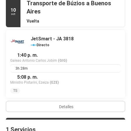
Transporte de Búzios a Buenos
10
Aires
oct
Vuelta
JetSmart - JA 3818
Directo
1:40 p. m.
Galeao Antonio Carlos Jobim
(GIG)
3h 28m
5:08 p. m.
Ministro Pistarini, Ezeiza
(EZE)
TS
Detalles
1 Servicios