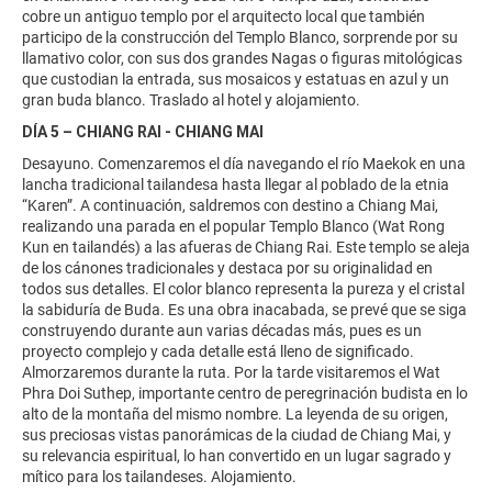
cobre un antiguo templo por el arquitecto local que también
participo de la construcción del Templo Blanco, sorprende por su
llamativo color, con sus dos grandes Nagas o figuras mitológicas
que custodian la entrada, sus mosaicos y estatuas en azul y un
gran buda blanco. Traslado al hotel y alojamiento.
DÍA 5 – CHIANG RAI - CHIANG MAI
Desayuno. Comenzaremos el día navegando el río Maekok en una
lancha tradicional tailandesa hasta llegar al poblado de la etnia
“Karen”. A continuación, saldremos con destino a Chiang Mai,
realizando una parada en el popular Templo Blanco (Wat Rong
Kun en tailandés) a las afueras de Chiang Rai. Este templo se aleja
de los cánones tradicionales y destaca por su originalidad en
todos sus detalles. El color blanco representa la pureza y el cristal
la sabiduría de Buda. Es una obra inacabada, se prevé que se siga
construyendo durante aun varias décadas más, pues es un
proyecto complejo y cada detalle está lleno de significado.
Almorzaremos durante la ruta. Por la tarde visitaremos el Wat
Phra Doi Suthep, importante centro de peregrinación budista en lo
alto de la montaña del mismo nombre. La leyenda de su origen,
sus preciosas vistas panorámicas de la ciudad de Chiang Mai, y
su relevancia espiritual, lo han convertido en un lugar sagrado y
mítico para los tailandeses. Alojamiento.