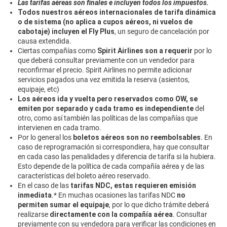
Las tarifas aéreas son finales e incluyen todos los impuestos.
Todos nuestros aéreos internacionales de tarifa dinámica
o de sistema (no aplica a cupos aéreos, ni vuelos de
cabotaje) incluyen el Fly Plus
, un seguro de cancelación por
causa extendida.
Ciertas compañías como
Spirit Airlines son a requerir
por lo
que deberá consultar previamente con un vendedor para
reconfirmar el precio. Spirit Airlines no permite adicionar
servicios pagados una vez emitida la reserva (asientos,
equipaje, etc)
Los aéreos ida y vuelta pero reservados como OW, se
emiten por separado y cada tramo es independiente
del
otro, como así también las políticas de las compañías que
intervienen en cada tramo.
Por lo general los
boletos aéreos son no reembolsables
. En
caso de reprogramación si correspondiera, hay que consultar
en cada caso las penalidades y diferencia de tarifa si la hubiera.
Esto depende de la política de cada compañía aérea y de las
características del boleto aéreo reservado.
En el caso de las
tarifas NDC, estas requieren emisión
inmediata
.* En muchas ocasiones las tarifas NDC
no
permiten sumar el equipaje
, por lo que dicho trámite deberá
realizarse
directamente con la compañía aérea
. Consultar
previamente con su vendedora para verificar las condiciones en