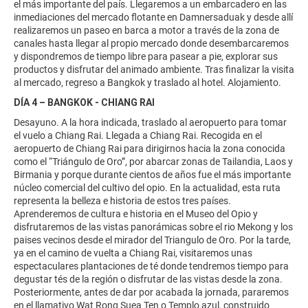
el más importante del país. Llegaremos a un embarcadero en las
inmediaciones del mercado flotante en Damnersaduak y desde allí
realizaremos un paseo en barca a motor a través de la zona de
canales hasta llegar al propio mercado donde desembarcaremos
y dispondremos de tiempo libre para pasear a pie, explorar sus
productos y disfrutar del animado ambiente. Tras finalizar la visita
al mercado, regreso a Bangkok y traslado al hotel. Alojamiento.
DÍA 4 – BANGKOK - CHIANG RAI
Desayuno. A la hora indicada, traslado al aeropuerto para tomar
el vuelo a Chiang Rai. Llegada a Chiang Rai. Recogida en el
aeropuerto de Chiang Rai para dirigirnos hacia la zona conocida
como el “Triángulo de Oro”, por abarcar zonas de Tailandia, Laos y
Birmania y porque durante cientos de años fue el más importante
núcleo comercial del cultivo del opio. En la actualidad, esta ruta
representa la belleza e historia de estos tres países.
Aprenderemos de cultura e historia en el Museo del Opio y
disfrutaremos de las vistas panorámicas sobre el rio Mekong y los
paises vecinos desde el mirador del Triangulo de Oro. Por la tarde,
ya en el camino de vuelta a Chiang Rai, visitaremos unas
espectaculares plantaciones de té donde tendremos tiempo para
degustar tés de la región o disfrutar de las vistas desde la zona.
Posteriormente, antes de dar por acabada la jornada, pararemos
en el llamativo Wat Rong Suea Ten o Templo azul, construido