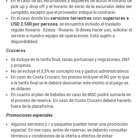
En el caso de las excursiones y alquileres de autos el horario de
pick up y drop off y el horario de inicio de la excursión debe ser
cumplido, excepto que el proveedor indique lo contrario.
En el caso donde los
servicios terrestres
sean
superiores a
USD 2.500 por persona
, se encuentra incluido el traslado
regular Rosario - Ezeiza - Rosario. Si desea hacer uso, solicitar el
servicio a nuestro equipo de operaciones. Está sujeto a
disponibilidad.
Cruceros
Se incluye en la tarifa final, tasas portuarias y migratorias, DNT
y propinas.
No se incluye el 3,5% en concepto Iva y gastos administrativos.
En caso de Costa Crucero, los precios incluyen el RG por lo que
a la tarifa final se le deberá descontar este monto si el pago es
en dólares.
En cuanto al plan de bebidas en caso de MSC podrá sumarla en
el proceso de reserva. En caso de Costa Crucero deberá hacerlo
fuera de la plataforma
Promociones especiales
Algunos servicios y / o paquetes pueden tener una promoción
especial. En ese caso, antes de reservar, se deberán consultar
términos y condiciones de la oferta a efectos de evitar