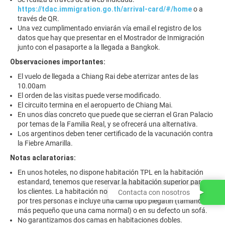
https://tdac.immigration.go.th/arrival-card/#/home
o a
través de QR.
Una vez cumplimentado enviarán vía email el registro de los
datos que hay que presentar en el Mostrador de Inmigración
junto con el pasaporte a la llegada a Bangkok.
Observaciones importantes:
El vuelo de llegada a Chiang Rai debe aterrizar antes de las
10.00am
El orden de las visitas puede verse modificado.
El circuito termina en el aeropuerto de Chiang Mai.
En unos días concreto que puede que se cierran el Gran Palacio
por temas de la Familia Real, y se ofrecerá una alternativa.
Los argentinos deben tener certificado de la vacunación contra
la Fiebre Amarilla.
Notas aclaratorias:
En unos hoteles, no dispone habitación TPL en la habitación
estandard, tenemos que reservar la habitación superior para
los clientes. La habitación no es más grande por ser ocupada
Contacta con nosotros
por tres personas e incluye una cama tipo plegatín (tamaño
más pequeño que una cama normal) o en su defecto un sofá.
No garantizamos dos camas en habitaciones dobles.