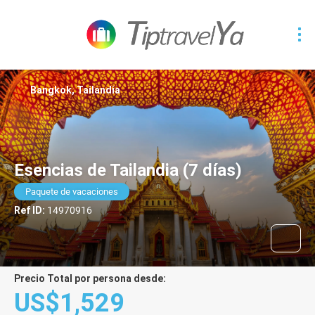
Bangkok, Tailandia
Esencias de Tailandia (7 días)
Paquete de vacaciones
Ref ID:
14970916
Precio Total por persona desde:
US$1,529