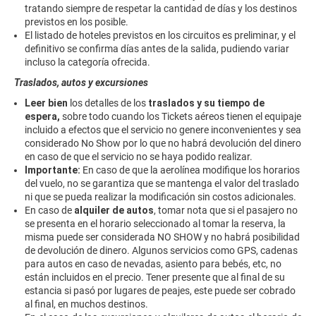
tratando siempre de respetar la cantidad de días y los destinos
previstos en los posible.
El listado de hoteles previstos en los circuitos es preliminar, y el
definitivo se confirma días antes de la salida, pudiendo variar
incluso la categoría ofrecida.
Traslados, autos y excursiones
Leer bien
los detalles de los
traslados y su tiempo de
espera,
sobre todo cuando los Tickets aéreos tienen el equipaje
incluido a efectos que el servicio no genere inconvenientes y sea
considerado No Show por lo que no habrá devolución del dinero
en caso de que el servicio no se haya podido realizar.
Importante:
En caso de que la aerolínea modifique los horarios
del vuelo, no se garantiza que se mantenga el valor del traslado
ni que se pueda realizar la modificación sin costos adicionales.
En caso de
alquiler de autos
, tomar nota que si el pasajero no
se presenta en el horario seleccionado al tomar la reserva, la
misma puede ser considerada NO SHOW y no habrá posibilidad
de devolución de dinero. Algunos servicios como GPS, cadenas
para autos en caso de nevadas, asiento para bebés, etc, no
están incluidos en el precio. Tener presente que al final de su
estancia si pasó por lugares de peajes, este puede ser cobrado
al final, en muchos destinos.