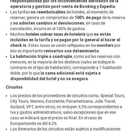
responsabilidad
por los inconvenientes derivados de la
operatoria y gestión post-venta de Booking y Expedia.
Las tarifas
no reembolsables
de hoteles, ​al momento de
reservar, genera un compromiso de
100% de pago
de la reserva
y
no admiten ​cambios ni devoluciones​
, en caso de
cancelación, incurre en el 100% de gastos.
Muchos
hoteles cobran tasas de hotelería
que
no están
incluidas en la tarifa y se pagan por lo general al hacer el
check in.
Estas
tasas se verán reflejadas en los
vouchers
por
eso es importante
revisarlos con detenimiento.
La habitación triple o cuádruple
, como así las reservas con
menores, en la mayoría de los destinos (salvo se indique lo
contrario en el tipo de habitación), corresponde a 1 habitación
doble, por lo que
la cama adicional está sujeta a
disponibilidad del hotel y no se asegura
.
Circuitos
Los precios de los proveedores de circuitos como, Special Tours,
City Tours, Wamos, Euroriente, Panamericana, Julia Travel,
Surland, VPT, entre otros, no incluyen 3,5% correspondientes a
Iva y gastos administrativos, salvo excepciones que en ese
caso se indicará que el precio es final. En el caso de
Europamundo es del 4,2%
Los itinerarios de los circuitos están sujetos a modificaciones