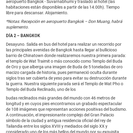
aeropuerto Bangkok - Suvarnabhumi y traslado al hotel (las
habitaciones están disponibles a partir de las 14.00h). Tiempo
libre para descansar. Alojamiento.
*Notas: Recepción en aeropuerto Bangkok – Don Muang, habrá
suplemento.
DÍA 2 – BANGKOK
Desayuno. Salida en bus del hotel para realizar un recorrido por
las principales avenidas de Bangkok hasta llegar al bullicioso
barrio de Chinatown donde realizaremos nuestra primera parada:
el templo de Wat Traimit o más conocido como Templo del Buda
de Oro y que alberga una imagen de Buda de 5 toneladas de oro
macizo cargada de historia, pues permaneció oculta durante
siglos tras ser cubierta de yeso para evitar su destrucción durante
la guerra. Nuestra siguiente parada será el Templo de Wat Pho o
Templo del Buda Reclinado, uno de los
budas reclinados más grandes del mundo con 46 metros de
longitud y en cuyos pies encontramos un grabado espectacular
de 108 imágenes que representan acciones positivas del budismo.
A continuación, el impresionante complejo del Gran Palacio
símbolo de la ciudad y antigua residencia oficial del rey de
Tailandia entre los siglos XVIII y mediados del siglo XX y
considerado uno de los más bellos del mundo por su exquisita