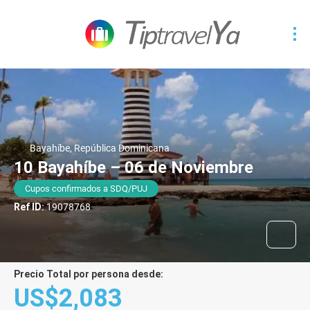
Bayahíbe, República Dominicana
10 Bayahíbe – 06 de Noviembre
Cupos confirmados a SDQ/PUJ
Ref ID:
19078768
Precio Total por persona desde:
US$2,083