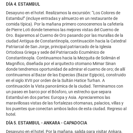
DÍA 4. ESTAMBUL
Desayuno en el hotel. Realizamos la excursión: “Los Colores de
Estambul” (incluye entradas y almuerzo en un restaurante de
comida típica). Por la mañana primero conoceremos la cafetería
de Pierre Loti donde tenemos las mejores vistas del Cuerno de
Oro. Bajaremos al Cuerno de Oro pasando por las murallas de la
ciudad Antigua de Constantinopla, continuación hacia la Catedral
Patriarcal de San Jorge, principal patriarcado de la Iglesia
Ortodoxa Griega y sede del Patriarcado Ecuménico de
Constantinopla. Continuamos hacia la Mezquita de Solimán el
Magnífico, diseñada por el arquitecto otomano Mimar Sinan
donde tendremos oportunidad de admirar el cuerno de oro; de allí
continuamos al Bazar de las Especias (Bazar Egipcio), construido
en el siglo XVII por orden de la Sultán Hatice Turhan. A
continuación la Vista panorámica de la ciudad. Terminamos con
un paseo en barco por el Bósforo, un estrecho que separa
Estambul en dos partes: Europa y Asia. Apreciaremos las
maravillosas vistas de las fortalezas otomanas, palacios, villas y
los puentes que conectan ambos lados de esta ciudad. Regreso al
hotel.
DÍA 5. ESTAMBUL - ANKARA - CAPADOCIA
Desayuno en el hotel. Por la mañana, salida para visitar Ankara,