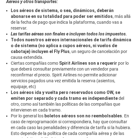
Aéreos y otros transportes:
Los aéreos de sistema, o sea, dinámicos, deberán
abonarse en su totalidad para poder ser emitidos
, más allá
de la fecha de pago que indica la plataforma, cuando vas a
reservar.
Las tarifas aéreas son finales e incluyen todos los impuestos.
Todos nuestros aéreos internacionales de tarifa dinámica
o de sistema (no aplica a cupos aéreos, ni vuelos de
cabotaje) incluyen el Fly Plus
, un seguro de cancelación por
causa extendida.
Ciertas compañías como
Spirit Airlines son a requerir
por lo
que deberá consultar previamente con un vendedor para
reconfirmar el precio. Spirit Airlines no permite adicionar
servicios pagados una vez emitida la reserva (asientos,
equipaje, etc)
Los aéreos ida y vuelta pero reservados como OW, se
emiten por separado y cada tramo es independiente
del
otro, como así también las políticas de las compañías que
intervienen en cada tramo.
Por lo general los
boletos aéreos son no reembolsables
. En
caso de reprogramación si correspondiera, hay que consultar
en cada caso las penalidades y diferencia de tarifa si la hubiera.
Esto depende de la política de cada compañía aérea y de las