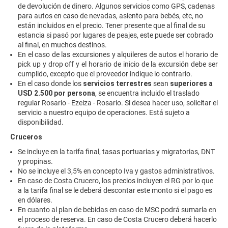
de devolución de dinero. Algunos servicios como GPS, cadenas
para autos en caso de nevadas, asiento para bebés, etc, no
están incluidos en el precio. Tener presente que al final de su
estancia si pasó por lugares de peajes, este puede ser cobrado
al final, en muchos destinos.
En el caso de las excursiones y alquileres de autos el horario de
pick up y drop off y el horario de inicio de la excursión debe ser
cumplido, excepto que el proveedor indique lo contrario.
En el caso donde los
servicios terrestres
sean
superiores a
USD 2.500 por persona
, se encuentra incluido el traslado
regular Rosario - Ezeiza - Rosario. Si desea hacer uso, solicitar el
servicio a nuestro equipo de operaciones. Está sujeto a
disponibilidad.
Cruceros
Se incluye en la tarifa final, tasas portuarias y migratorias, DNT
y propinas.
No se incluye el 3,5% en concepto Iva y gastos administrativos.
En caso de Costa Crucero, los precios incluyen el RG por lo que
a la tarifa final se le deberá descontar este monto si el pago es
en dólares.
En cuanto al plan de bebidas en caso de MSC podrá sumarla en
el proceso de reserva. En caso de Costa Crucero deberá hacerlo