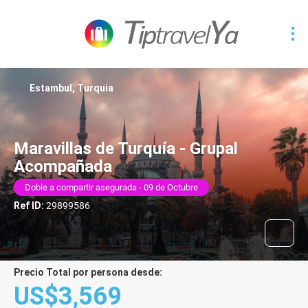
Estambul, Turquia
Maravillas de Turquía - Grupal
Acompañada
Doble a compartir asegurada - 09 de Octubre
Ref ID:
29899586
Precio Total por persona desde:
US$3,569