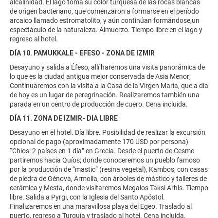
alcalinidad. El lago toma su color turquesa de las rocas blancas
de origen bacteriano, que comenzaron a formarse en el período
arcaico llamado estromatolito, y aún continúan formándose,un
espectáculo de la naturaleza. Almuerzo. Tiempo libre en el lago y
regreso al hotel.
DÍA 10. PAMUKKALE - EFESO - ZONA DE IZMIR
Desayuno y salida a Éfeso, allí haremos una visita panorámica de
lo que es la ciudad antigua mejor conservada de Asia Menor;
Continuaremos con la visita a la Casa de la Virgen María, que a día
de hoy es un lugar de peregrinación. Realizaremos también una
parada en un centro de producción de cuero. Cena incluida.
DÍA 11. ZONA DE IZMIR- DIA LIBRE
Desayuno en el hotel. Día libre. Posibilidad de realizar la excursión
opcional de pago (aproximadamente 170 USD por persona)
“Chios: 2 países en 1 día” en Grecia. Desde el puerto de Cesme
partiremos hacia Quíos; donde conoceremos un pueblo famoso
por la producción de “mastic” (resina vegetal), Kambos, con casas
de piedra de Génova, Armolia, con árboles de mástico y talleres de
cerámica y Mesta, donde visitaremos Megalos Taksi Arhis. Tiempo
libre. Salida a Pyrgi, con la Iglesia del Santo Apóstol.
Finalizaremos en una maravillosa playa del Egeo. Traslado al
puerto, regreso a Turquía y traslado al hotel. Cena incluida.