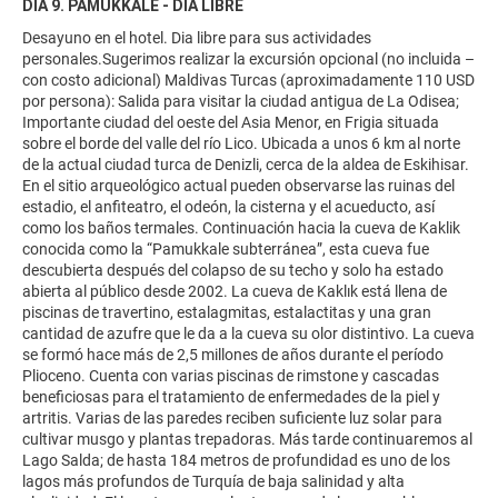
DÍA 9. PAMUKKALE - DÍA LIBRE
Desayuno en el hotel. Dia libre para sus actividades
personales.Sugerimos realizar la excursión opcional (no incluida –
con costo adicional) Maldivas Turcas (aproximadamente 110 USD
por persona): Salida para visitar la ciudad antigua de La Odisea;
Importante ciudad del oeste del Asia Menor, en Frigia situada
sobre el borde del valle del río Lico. Ubicada a unos 6 km al norte
de la actual ciudad turca de Denizli, cerca de la aldea de Eskihisar.
En el sitio arqueológico actual pueden observarse las ruinas del
estadio, el anfiteatro, el odeón, la cisterna y el acueducto, así
como los baños termales. Continuación hacia la cueva de Kaklik
conocida como la “Pamukkale subterránea”, esta cueva fue
descubierta después del colapso de su techo y solo ha estado
abierta al público desde 2002. La cueva de Kaklık está llena de
piscinas de travertino, estalagmitas, estalactitas y una gran
cantidad de azufre que le da a la cueva su olor distintivo. La cueva
se formó hace más de 2,5 millones de años durante el período
Plioceno. Cuenta con varias piscinas de rimstone y cascadas
beneficiosas para el tratamiento de enfermedades de la piel y
artritis. Varias de las paredes reciben suficiente luz solar para
cultivar musgo y plantas trepadoras. Más tarde continuaremos al
Lago Salda; de hasta 184 metros de profundidad es uno de los
lagos más profundos de Turquía de baja salinidad y alta