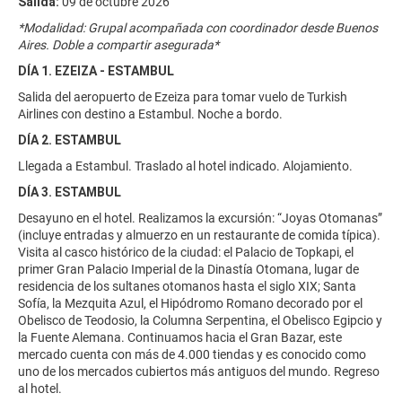
Salida:
09 de octubre 2026
*Modalidad: Grupal acompañada con coordinador desde Buenos
Aires. Doble a compartir asegurada*
DÍA 1. EZEIZA - ESTAMBUL
Salida del aeropuerto de Ezeiza para tomar vuelo de Turkish
Airlines con destino a Estambul. Noche a bordo.
DÍA 2. ESTAMBUL
Llegada a Estambul. Traslado al hotel indicado. Alojamiento.
DÍA 3. ESTAMBUL
Desayuno en el hotel. Realizamos la excursión: “Joyas Otomanas”
(incluye entradas y almuerzo en un restaurante de comida típica).
Visita al casco histórico de la ciudad: el Palacio de Topkapi, el
primer Gran Palacio Imperial de la Dinastía Otomana, lugar de
residencia de los sultanes otomanos hasta el siglo XIX; Santa
Sofía, la Mezquita Azul, el Hipódromo Romano decorado por el
Obelisco de Teodosio, la Columna Serpentina, el Obelisco Egipcio y
la Fuente Alemana. Continuamos hacia el Gran Bazar, este
mercado cuenta con más de 4.000 tiendas y es conocido como
uno de los mercados cubiertos más antiguos del mundo. Regreso
al hotel.