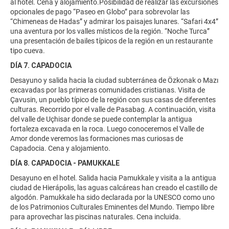
al hotel. Cena y alojamiento.Posibilidad de realizar las excursiones
opcionales de pago “Paseo en Globo” para sobrevolar las
“Chimeneas de Hadas” y admirar los paisajes lunares. “Safari 4x4”
una aventura por los valles místicos de la región. “Noche Turca”
una presentación de bailes típicos de la región en un restaurante
tipo cueva.
DÍA 7. CAPADOCIA
Desayuno y salida hacia la ciudad subterránea de Özkonak o Mazı
excavadas por las primeras comunidades cristianas. Visita de
Çavusin, un pueblo típico de la región con sus casas de diferentes
culturas. Recorrido por el valle de Pasabag. A continuación, visita
del valle de Uçhisar donde se puede contemplar la antigua
fortaleza excavada en la roca. Luego conoceremos el Valle de
Amor donde veremos las formaciones mas curiosas de
Capadocia. Cena y alojamiento.
DÍA 8. CAPADOCIA - PAMUKKALE
Desayuno en el hotel. Salida hacia Pamukkale y visita a la antigua
ciudad de Hierápolis, las aguas calcáreas han creado el castillo de
algodón. Pamukkale ha sido declarada por la UNESCO como uno
de los Patrimonios Culturales Eminentes del Mundo. Tiempo libre
para aprovechar las piscinas naturales. Cena incluida.