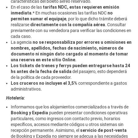
características del boleto aéreo reservado.
En el caso de las
tarifas NDC, estas requieren emisión
inmediata
.* En muchas ocasiones las tarifas NDC
no
permiten sumar el equipaje
, por lo que dicho trámite deberá
realizarse
directamente con la compañía aérea
. Consultar
previamente con su vendedora para verificar las condiciones en
cada caso.
La agencia
no se responsabiliza por errores u omisiones en
nombres, apellidos, fechas de nacimiento, números de
documento ni ningún dato cargado al momento de tomar
una reserva en este sitio Online.
Los tickets de trenes y ferrys pueden entregarse hasta 24
hs antes de la fecha de salida
del pasajero, esto dependerá
de la política de cada proveedor.
Los cruceros no incluyen el 3,5%
correspondiente a gastos
administrativos.
Hotelería:
Informamos que los alojamientos comercializados a través de
Booking y Expedia
pueden presentar condiciones operativas
particulares, como ingresos con contacto previo, horarios
específicos, accesos mediante códigos u otros sistemas sin
recepción permanente. Asimismo, el
servicio de post-venta
de Booking y Expedia no siempre se adecua a las necesidades