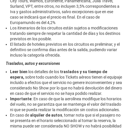
City Tours, Wamos, Euroriente, Panamericana, Julia Travel,
Surland, VPT, entre otros, no incluyen 3,5% correspondientes a
Iva y gastos administrativos, salvo excepciones que en ese
caso se indicará que el precio es final. En el caso de
Europamundo es del 4,2%
Los itinerarios de los circuitos están sujetos a modificaciones
tratando siempre de respetar la cantidad de días y los destinos
previstos en los posible.
El listado de hoteles previstos en los circuitos es preliminar, y el
definitivo se confirma días antes de la salida, pudiendo variar
incluso la categoría ofrecida.
Traslados, autos y excursiones
Leer bien
los detalles de los
traslados y su tiempo de
espera,
sobre todo cuando los Tickets aéreos tienen el equipaje
incluido a efectos que el servicio no genere inconvenientes y sea
considerado No Show por lo que no habrá devolución del dinero
en caso de que el servicio no se haya podido realizar.
Importante:
En caso de que la aerolínea modifique los horarios
del vuelo, no se garantiza que se mantenga el valor del traslado
ni que se pueda realizar la modificación sin costos adicionales.
En caso de
alquiler de autos
, tomar nota que si el pasajero no
se presenta en el horario seleccionado al tomar la reserva, la
misma puede ser considerada NO SHOW y no habrá posibilidad