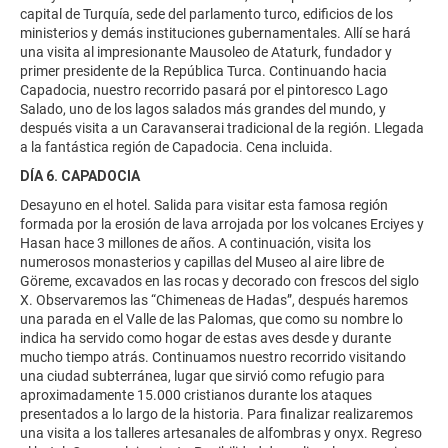
capital de Turquía, sede del parlamento turco, edificios de los
ministerios y demás instituciones gubernamentales. Allí se hará
una visita al impresionante Mausoleo de Ataturk, fundador y
primer presidente de la República Turca. Continuando hacia
Capadocia, nuestro recorrido pasará por el pintoresco Lago
Salado, uno de los lagos salados más grandes del mundo, y
después visita a un Caravanserai tradicional de la región. Llegada
a la fantástica región de Capadocia. Cena incluida.
DÍA 6. CAPADOCIA
Desayuno en el hotel. Salida para visitar esta famosa región
formada por la erosión de lava arrojada por los volcanes Erciyes y
Hasan hace 3 millones de años. A continuación, visita los
numerosos monasterios y capillas del Museo al aire libre de
Göreme, excavados en las rocas y decorado con frescos del siglo
X. Observaremos las “Chimeneas de Hadas”, después haremos
una parada en el Valle de las Palomas, que como su nombre lo
indica ha servido como hogar de estas aves desde y durante
mucho tiempo atrás. Continuamos nuestro recorrido visitando
una ciudad subterránea, lugar que sirvió como refugio para
aproximadamente 15.000 cristianos durante los ataques
presentados a lo largo de la historia. Para finalizar realizaremos
una visita a los talleres artesanales de alfombras y onyx. Regreso