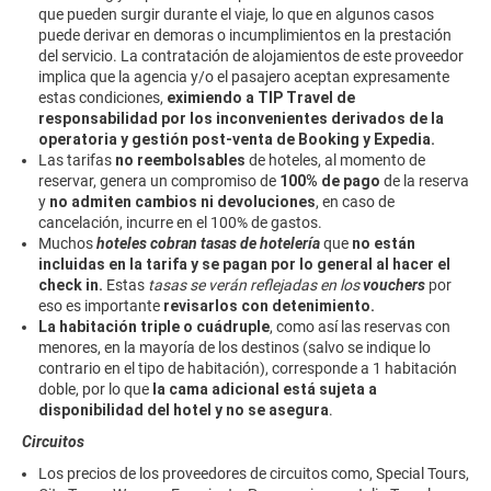
que pueden surgir durante el viaje, lo que en algunos casos
puede derivar en demoras o incumplimientos en la prestación
del servicio. La contratación de alojamientos de este proveedor
implica que la agencia y/o el pasajero aceptan expresamente
estas condiciones,
eximiendo a TIP Travel de
responsabilidad
por los inconvenientes derivados de la
operatoria y gestión post-venta de Booking y Expedia.
Las tarifas
no reembolsables
de hoteles, ​al momento de
reservar, genera un compromiso de
100% de pago
de la reserva
y
no admiten ​cambios ni devoluciones​
, en caso de
cancelación, incurre en el 100% de gastos.
Muchos
hoteles cobran tasas de hotelería
que
no están
incluidas en la tarifa y se pagan por lo general al hacer el
check in.
Estas
tasas se verán reflejadas en los
vouchers
por
eso es importante
revisarlos con detenimiento.
La habitación triple o cuádruple
, como así las reservas con
menores, en la mayoría de los destinos (salvo se indique lo
contrario en el tipo de habitación), corresponde a 1 habitación
doble, por lo que
la cama adicional está sujeta a
disponibilidad del hotel y no se asegura
.
Circuitos
Los precios de los proveedores de circuitos como, Special Tours,