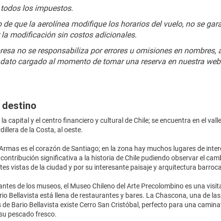
 todos los impuestos.
 de que la aerolínea modifique los horarios del vuelo, no se gar
r la modificación sin costos adicionales.
esa no se responsabiliza por errores u omisiones en nombres, 
dato cargado al momento de tomar una reserva en nuestra web
 destino
la capital y el centro financiero y cultural de Chile; se encuentra en el val
rdillera de la Costa, al oeste.
Armas es el corazón de Santiago; en la zona hay muchos lugares de inter
a contribución significativa a la historia de Chile pudiendo observar el ca
es vistas de la ciudad y por su interesante paisaje y arquitectura barroca
ntes de los museos, el Museo Chileno del Arte Precolombino es una visit
io Bellavista está llena de restaurantes y bares. La Chascona, una de la
 de Bario Bellavista existe Cerro San Cristóbal, perfecto para una caminat
su pescado fresco.