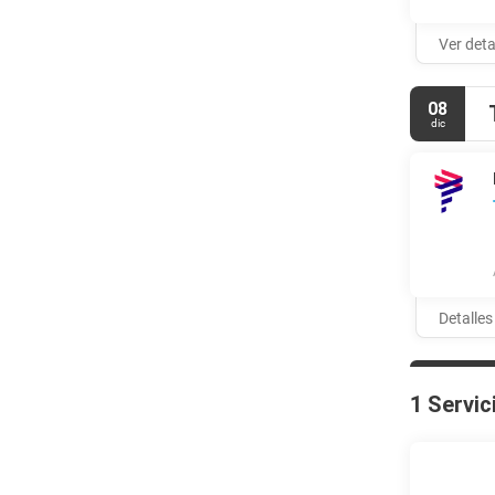
suplemento p
gratuito.
Ver deta
08
dic
Detalles
1 Servic