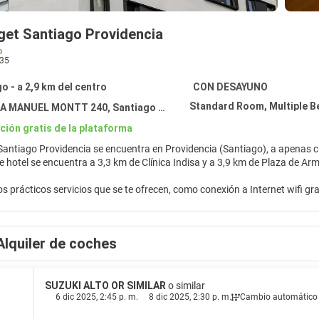
dget Santiago Providencia
o
35
o - a 2,9 km del centro
CON DESAYUNO
Standard Room, Multiple B
 MANUEL MONTT 240, Santiago 7500591
ción gratis de la plataforma
Santiago Providencia se encuentra en Providencia (Santiago), a apenas 
 hotel se encuentra a 3,3 km de Clínica Indisa y a 3,9 km de Plaza de Ar
s prácticos servicios que se te ofrecen, como conexión a Internet wifi grat
como en tu propia casa en cualquiera de las 147 con decoraciones diferen
s. Además, podrás disfrutar de canales por cable. El cuarto de baño está
Alquiler de coches
ritorio, además de un servicio de limpieza disponible todos los días.
raquetería, el bar o lounge de este hotel, ofrece almuerzos, cenas y bru
sayuno bufé todos los días de 07:00 a 11:00 con un coste adicional.
SUZUKI ALTO OR SIMILAR
o similar
6 dic 2025, 2:45 p. m.
8 dic 2025, 2:30 p. m.
Cambio automático
ervicio de recepción las 24 horas, café o té en las zonas comunes y un