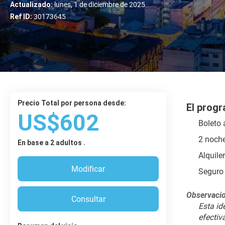
Actualizado:
lunes, 1 de diciembre de 2025
Ref ID:
30173645
Precio Total por persona desde:
El progr
US$602
Boleto 
2 noche
En base a 2 adultos .
Alquile
Modificar
Seguro 
Observacio
Consultar
Esta id
efectiv