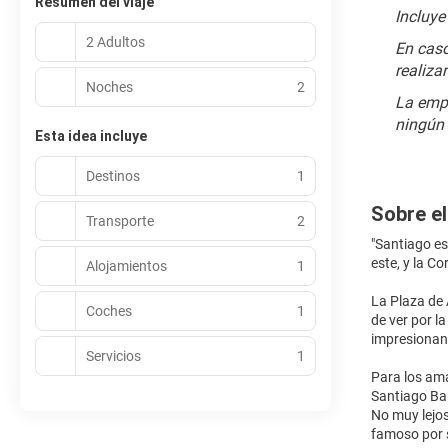
Resumen del viaje
Incluye
2 Adultos
En caso
realiza
Noches
2
La empr
ningún 
Esta idea incluye
Destinos
1
Sobre el
Transporte
2
"Santiago es 
este, y la Co
Alojamientos
1
La Plaza de 
Coches
1
de ver por l
impresionant
Servicios
1
Para los ama
Santiago Bar
No muy lejos
famoso por 