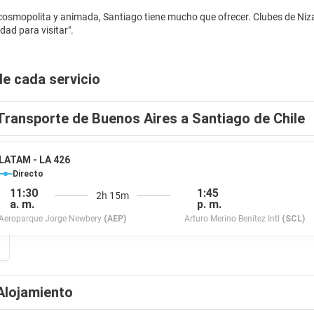
osmopolita y animada, Santiago tiene mucho que ofrecer. Clubes de Niza
de cada servicio
Transporte de Buenos Aires a Santiago de Chile
LATAM - LA 426
Directo
11:30
1:45
2h 15m
a. m.
p. m.
Aeroparque Jorge Newbery
(AEP)
Arturo Merino Benitez Intl
(SCL)
Alojamiento