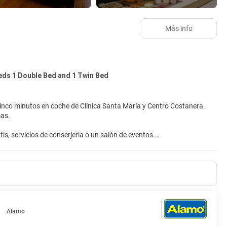
Más info
eds 1 Double Bed and 1 Twin Bed
cinco minutos en coche de Clínica Santa María y Centro Costanera.
mas.
is, servicios de conserjería o un salón de eventos.
tes habitaciones. La conexión wifi gratis te mantendrá en contacto
 provisto de ducha y secadores de pelo. Entre las comodidades, se
nch. También tienes una cafetería para tomar algo más ligero. Se
Alamo
 dispensador de agua a tu disposición. Pagando un pequeño