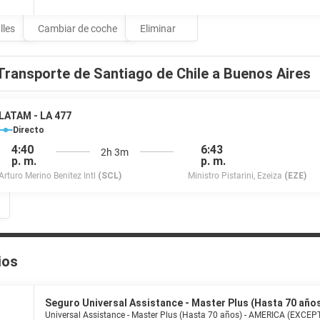
odrás aprovechar prestaciones como servicio de transporte al aeropuerto
lles
Cambiar de coche
Eliminar
Transporte de Santiago de Chile a Buenos Aires
LATAM - LA 477
Directo
4:40
6:43
2h 3m
p. m.
p. m.
Arturo Merino Benitez Intl
(SCL)
Ministro Pistarini, Ezeiza
(EZE)
ios
Seguro Universal Assistance - Master Plus (Hasta 70 año
Universal Assistance - Master Plus (Hasta 70 años) - AMERICA (EXCE