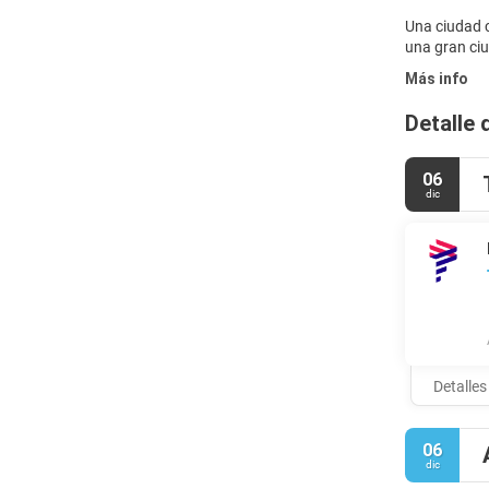
Una ciudad c
Más info
Detalle 
06
dic
Detalles
06
dic