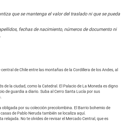
antiza que se mantenga el valor del traslado ni que se pueda 
apellidos, fechas de nacimiento, números de documento ni 
.
le central de Chile entre las montañas de la Cordillera de los Andes, al
és de la ciudad, como la Catedral. El Palacio de La Moneda es digno
mbio de guardia a diario. Suba al Cerro Santa Lucía por sus
.
a obligada por su colección precolombina. El Barrio bohemio de
s casas de Pablo Neruda también se localiza aquí.
a relajada. No te olvides de revisar el Mercado Central, que es