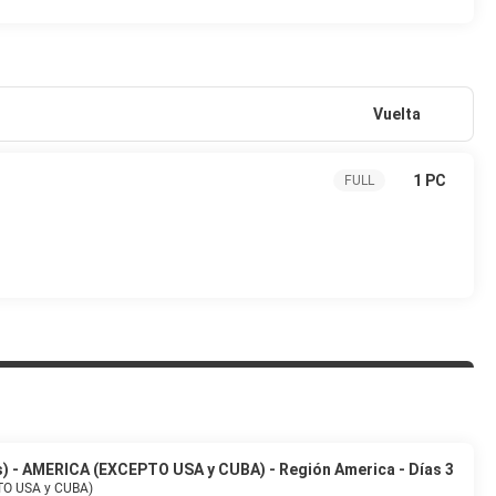
 (ida y vuelta) disponible 24 horas y aparcamiento sin asistencia
Vuelta
1 PC
FULL
s) - AMERICA (EXCEPTO USA y CUBA) - Región America - Días 3
PTO USA y CUBA)