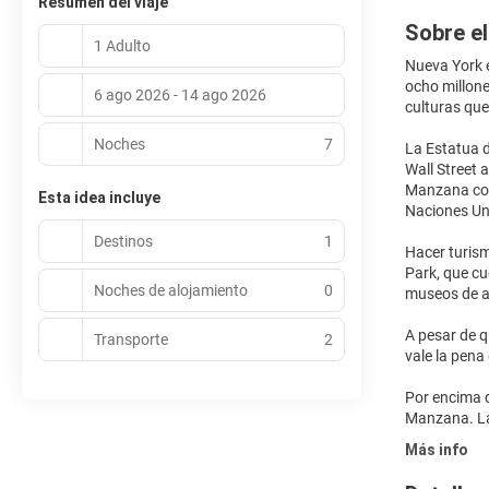
Resumen del viaje
Sobre el
1 Adulto
Nueva York e
ocho millone
6 ago 2026 - 14 ago 2026
culturas que
Noches
7
La Estatua d
Wall Street 
Manzana como
Esta idea incluye
Naciones Uni
Destinos
1
Hacer turism
Park, que cu
Noches de alojamiento
0
museos de ar
A pesar de q
Transporte
2
vale la pena
Por encima d
Más info