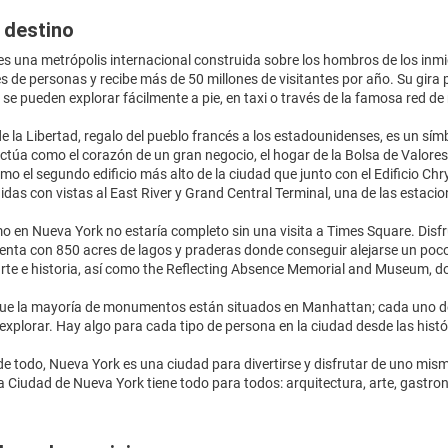
 destino
s una metrópolis internacional construida sobre los hombros de los inm
s de personas y recibe más de 50 millones de visitantes por año. Su gira 
 se pueden explorar fácilmente a pie, en taxi o través de la famosa red de
e la Libertad, regalo del pueblo francés a los estadounidenses, es un sí
actúa como el corazón de un gran negocio, el hogar de la Bolsa de Valores
 el segundo edificio más alto de la ciudad que junto con el Edificio Chry
das con vistas al East River y Grand Central Terminal, una de las estaci
o en Nueva York no estaría completo sin una visita a Times Square. Disfr
enta con 850 acres de lagos y praderas donde conseguir alejarse un poco 
te e historia, así como the Reflecting Absence Memorial and Museum, do
ue la mayoría de monumentos están situados en Manhattan; cada uno de lo
 explorar. Hay algo para cada tipo de persona en la ciudad desde las histó
e todo, Nueva York es una ciudad para divertirse y disfrutar de uno mism