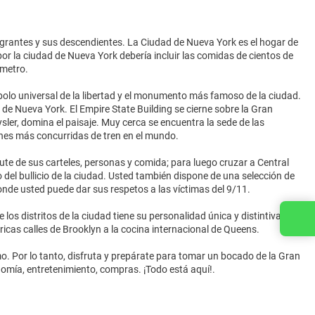
igrantes y sus descendientes. La Ciudad de Nueva York es el hogar de
por la ciudad de Nueva York debería incluir las comidas de cientos de
 metro.
mbolo universal de la libertad y el monumento más famoso de la ciudad.
 de Nueva York. El Empire State Building se cierne sobre la Gran
sler, domina el paisaje. Muy cerca se encuentra la sede de las
ones más concurridas de tren en el mundo.
ute de sus carteles, personas y comida; para luego cruzar a Central
del bullicio de la ciudad. Usted también dispone de una selección de
nde usted puede dar sus respetos a las víctimas del 9/11.
s distritos de la ciudad tiene su personalidad única y distintiva que
Contacta con nosotros
ricas calles de Brooklyn a la cocina internacional de Queens.
o. Por lo tanto, disfruta y prepárate para tomar un bocado de la Gran