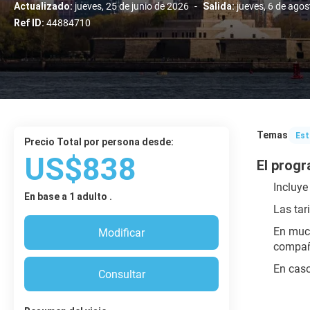
Actualizado:
jueves, 25 de junio de 2026
-
Salida:
jueves, 6 de ago
Ref ID:
44884710
Temas
Est
Precio Total por persona desde:
US$838
El progr
Incluye
En base a 1 adulto .
Las tar
​En muc
Modificar
compañí
En caso
Consultar