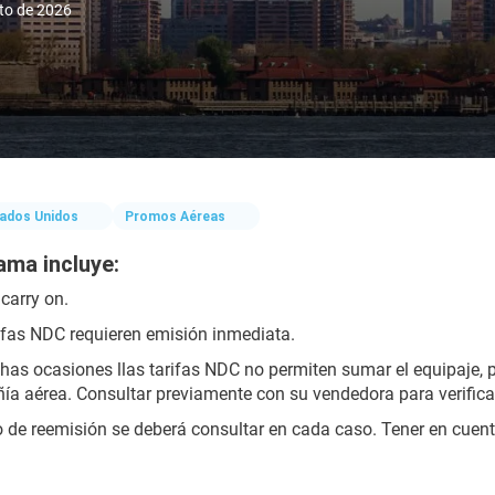
sto de 2026
ados Unidos
Promos Aéreas
ama incluye:
 carry on.
ifas NDC requieren emisión inmediata.
has ocasiones l​l​as tarifas NDC no permiten sumar el equipaje, p
a aérea. Consultar previamente con su vendedora para verificar
 de reemisión se deberá consultar en cada caso. Tener en cuenta