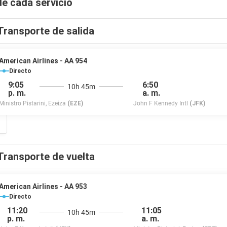
de cada servicio
Transporte de salida
American Airlines - AA 954
Directo
9:05
6:50
10h 45m
p. m.
a. m.
Ministro Pistarini, Ezeiza
(EZE)
John F Kennedy Intl
(JFK)
Transporte de vuelta
American Airlines - AA 953
Directo
11:20
11:05
10h 45m
p. m.
a. m.