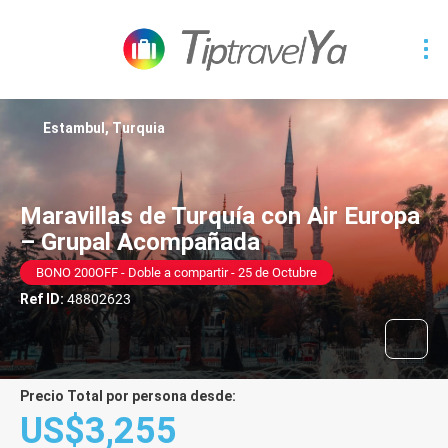
Estambul, Turquia
Maravillas de Turquía con Air Europa
– Grupal Acompañada
BONO 200OFF - Doble a compartir - 25 de Octubre
Ref ID:
48802623
Precio Total por persona desde:
US$3,255