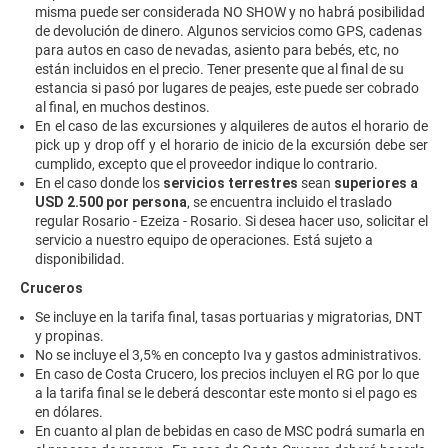
misma puede ser considerada NO SHOW y no habrá posibilidad
de devolución de dinero. Algunos servicios como GPS, cadenas
para autos en caso de nevadas, asiento para bebés, etc, no
están incluidos en el precio. Tener presente que al final de su
estancia si pasó por lugares de peajes, este puede ser cobrado
al final, en muchos destinos.
En el caso de las excursiones y alquileres de autos el horario de
pick up y drop off y el horario de inicio de la excursión debe ser
cumplido, excepto que el proveedor indique lo contrario.
En el caso donde los
servicios terrestres
sean
superiores a
USD 2.500 por persona
, se encuentra incluido el traslado
regular Rosario - Ezeiza - Rosario. Si desea hacer uso, solicitar el
servicio a nuestro equipo de operaciones. Está sujeto a
disponibilidad.
Cruceros
Se incluye en la tarifa final, tasas portuarias y migratorias, DNT
y propinas.
No se incluye el 3,5% en concepto Iva y gastos administrativos.
En caso de Costa Crucero, los precios incluyen el RG por lo que
a la tarifa final se le deberá descontar este monto si el pago es
en dólares.
En cuanto al plan de bebidas en caso de MSC podrá sumarla en