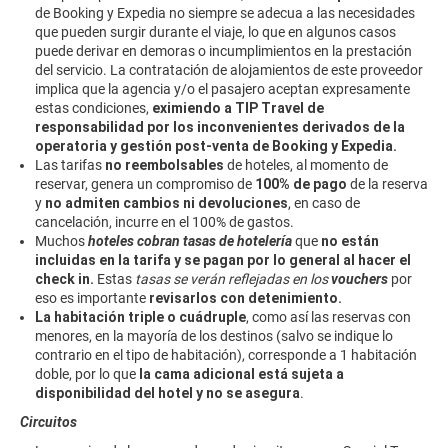
de Booking y Expedia no siempre se adecua a las necesidades
que pueden surgir durante el viaje, lo que en algunos casos
puede derivar en demoras o incumplimientos en la prestación
del servicio. La contratación de alojamientos de este proveedor
implica que la agencia y/o el pasajero aceptan expresamente
estas condiciones,
eximiendo a TIP Travel de
responsabilidad
por los inconvenientes derivados de la
operatoria y gestión post-venta de Booking y Expedia.
Las tarifas
no reembolsables
de hoteles, ​al momento de
reservar, genera un compromiso de
100% de pago
de la reserva
y
no admiten ​cambios ni devoluciones​
, en caso de
cancelación, incurre en el 100% de gastos.
Muchos
hoteles cobran tasas de hotelería
que
no están
incluidas en la tarifa y se pagan por lo general al hacer el
check in.
Estas
tasas se verán reflejadas en los
vouchers
por
eso es importante
revisarlos con detenimiento.
La habitación triple o cuádruple
, como así las reservas con
menores, en la mayoría de los destinos (salvo se indique lo
contrario en el tipo de habitación), corresponde a 1 habitación
doble, por lo que
la cama adicional está sujeta a
disponibilidad del hotel y no se asegura
.
Circuitos