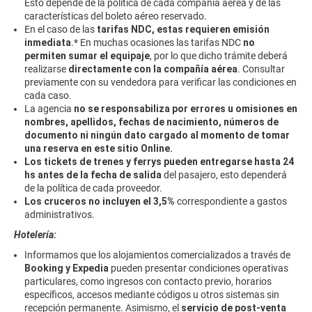
Esto depende de la política de cada compañía aérea y de las
características del boleto aéreo reservado.
En el caso de las
tarifas NDC, estas requieren emisión
inmediata
.* En muchas ocasiones las tarifas NDC
no
permiten sumar el equipaje
, por lo que dicho trámite deberá
realizarse
directamente con la compañía aérea
. Consultar
previamente con su vendedora para verificar las condiciones en
cada caso.
La agencia
no se responsabiliza por errores u omisiones en
nombres, apellidos, fechas de nacimiento, números de
documento ni ningún dato cargado al momento de tomar
una reserva en este sitio Online.
Los tickets de trenes y ferrys pueden entregarse hasta 24
hs antes de la fecha de salida
del pasajero, esto dependerá
de la política de cada proveedor.
Los cruceros no incluyen el 3,5%
correspondiente a gastos
administrativos.
Hotelería:
Informamos que los alojamientos comercializados a través de
Booking y Expedia
pueden presentar condiciones operativas
particulares, como ingresos con contacto previo, horarios
específicos, accesos mediante códigos u otros sistemas sin
recepción permanente. Asimismo, el
servicio de post-venta