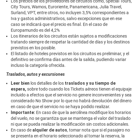
Los precios de los proveedores de circuitos como, Special Tours,
City Tours, Wamos, Euroriente, Panamericana, Julia Travel,
Surland, VPT, entre otros, no incluyen 3,5% correspondientes a
Iva y gastos administrativos, salvo excepciones que en ese
caso se indicará que el precio es final. En el caso de
Europamundo es del 4,2%
Los itinerarios de los circuitos están sujetos a modificaciones
tratando siempre de respetar la cantidad de días y los destinos
previstos en los posible.
El listado de hoteles previstos en los circuitos es preliminar, y el
definitivo se confirma días antes de la salida, pudiendo variar
incluso la categoría ofrecida.
Traslados, autos y excursiones
Leer bien
los detalles de los
traslados y su tiempo de
espera,
sobre todo cuando los Tickets aéreos tienen el equipaje
incluido a efectos que el servicio no genere inconvenientes y sea
considerado No Show por lo que no habrá devolución del dinero
en caso de que el servicio no se haya podido realizar.
Importante:
En caso de que la aerolínea modifique los horarios
del vuelo, no se garantiza que se mantenga el valor del traslado
ni que se pueda realizar la modificación sin costos adicionales.
En caso de
alquiler de autos
, tomar nota que si el pasajero no
se presenta en el horario seleccionado al tomar la reserva, la