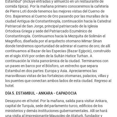
Estambul” (incluye entradas y almuerzo en un restaurante de
comida típica). Por la mañana primero conoceremos la cafetería
de Pierre Loti donde tenemos las mejores vistas del Cuerno de
Oro. Bajaremos al Cuerno de Oro pasando por las murallas de la
ciudad Antigua de Constantinopla, continuación hacia la Catedral
Patriarcal de San Jorge, principal patriarcado de la Iglesia
Ortodoxa Griega y sede del Patriarcado Ecuménico de
Constantinopla. Continuamos hacia la Mezquita de Solimán el
Magnífico, diseñada por el arquitecto otomano Mimar Sinan
donde tendremos oportunidad de admirar el cuerno de oro; de allí
continuamos al Bazar de las Especias (Bazar Egipcio), construido
en el siglo XVII por orden de la Sultán Hatice Turhan. A
continuación la Vista panorámica de la ciudad. Terminamos con
un paseo en barco por el Bósforo, un estrecho que separa
Estambul en dos partes: Europa y Asia. Apreciaremos las
maravillosas vistas de las fortalezas otomanas, palacios, villas y
los puentes que conectan ambos lados de esta ciudad. Regreso al
hotel.
DÍA 5. ESTAMBUL - ANKARA - CAPADOCIA
Desayuno en el hotel. Por la mañana, salida para visitar Ankara,
capital de Turquía, sede del parlamento turco, edificios de los
ministerios y demás instituciones gubernamentales. Allí se hará
una visita al impresionante Mausoleo de Ataturk, fundador y