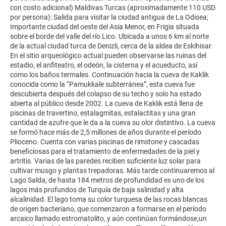
con costo adicional) Maldivas Turcas (aproximadamente 110 USD
por persona): Salida para visitar la ciudad antigua de La Odisea;
Importante ciudad del oeste del Asia Menor, en Frigia situada
sobre el borde del valle del río Lico. Ubicada a unos 6 km al norte
de la actual ciudad turca de Denizli, cerca de la aldea de Eskihisar.
En el sitio arqueológico actual pueden observarse las ruinas del
estadio, el anfiteatro, el odeón, la cisterna y el acueducto, así
como los baños termales. Continuación hacia la cueva de Kaklik
conocida como la “Pamukkale subterránea”, esta cueva fue
descubierta después del colapso de su techo y solo ha estado
abierta al público desde 2002. La cueva de Kaklık está llena de
piscinas de travertino, estalagmitas, estalactitas y una gran
cantidad de azufre que le da a la cueva su olor distintivo. La cueva
se formó hace más de 2,5 millones de años durante el período
Plioceno. Cuenta con varias piscinas de rimstone y cascadas
beneficiosas para el tratamiento de enfermedades de la piel y
artritis. Varias de las paredes reciben suficiente luz solar para
cultivar musgo y plantas trepadoras. Más tarde continuaremos al
Lago Salda; de hasta 184 metros de profundidad es uno de los
lagos más profundos de Turquía de baja salinidad y alta
alcalinidad. El lago toma su color turquesa de las rocas blancas
de origen bacteriano, que comenzaron a formarse en el período
arcaico llamado estromatolito, y aún continúan formándose,un