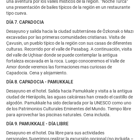
una aventura por los valles místicos de la región. “Noche Turca”
una presentación de bailes típicos de la región en un restaurante
tipo cueva.
DÍA 7. CAPADOCIA
Desayuno y salida hacia la ciudad subterránea de Özkonak o Mazı
excavadas por las primeras comunidades cristianas. Visita de
Çavusin, un pueblo típico de la región con sus casas de diferentes
culturas. Recorrido por el valle de Pasabag. A continuación, visita
del valle de Uçhisar donde se puede contemplar la antigua
fortaleza excavada en la roca. Luego conoceremos el Valle de
Amor donde veremos las formaciones mas curiosas de
Capadocia. Cena y alojamiento.
DÍA 8. CAPADOCIA - PAMUKKALE
Desayuno en el hotel. Salida hacia Pamukkale y visita a la antigua
ciudad de Hierápolis, las aguas calcáreas han creado el castillo de
algodón. Pamukkale ha sido declarada por la UNESCO como uno
de los Patrimonios Culturales Eminentes del Mundo. Tiempo libre
para aprovechar las piscinas naturales. Cena incluida.
DÍA 9. PAMUKKALE - DÍA LIBRE
Desayuno en el hotel. Dia libre para sus actividades
personales.Sugerimos realizar la excursión opcional (no incluida –