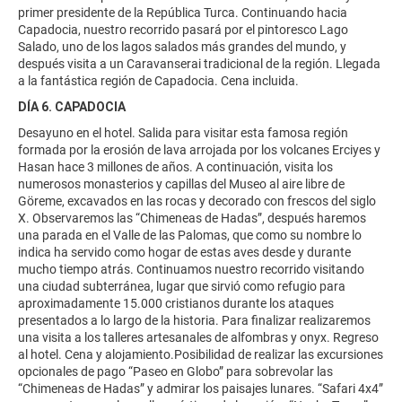
primer presidente de la República Turca. Continuando hacia
Capadocia, nuestro recorrido pasará por el pintoresco Lago
Salado, uno de los lagos salados más grandes del mundo, y
después visita a un Caravanserai tradicional de la región. Llegada
a la fantástica región de Capadocia. Cena incluida.
DÍA 6. CAPADOCIA
Desayuno en el hotel. Salida para visitar esta famosa región
formada por la erosión de lava arrojada por los volcanes Erciyes y
Hasan hace 3 millones de años. A continuación, visita los
numerosos monasterios y capillas del Museo al aire libre de
Göreme, excavados en las rocas y decorado con frescos del siglo
X. Observaremos las “Chimeneas de Hadas”, después haremos
una parada en el Valle de las Palomas, que como su nombre lo
indica ha servido como hogar de estas aves desde y durante
mucho tiempo atrás. Continuamos nuestro recorrido visitando
una ciudad subterránea, lugar que sirvió como refugio para
aproximadamente 15.000 cristianos durante los ataques
presentados a lo largo de la historia. Para finalizar realizaremos
una visita a los talleres artesanales de alfombras y onyx. Regreso
al hotel. Cena y alojamiento.Posibilidad de realizar las excursiones
opcionales de pago “Paseo en Globo” para sobrevolar las
“Chimeneas de Hadas” y admirar los paisajes lunares. “Safari 4x4”