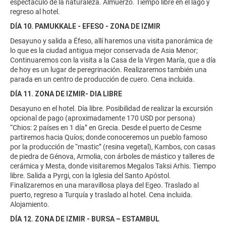
espectáculo de la naturaleza. Almuerzo. Tiempo libre en el lago y
regreso al hotel.
DÍA 10. PAMUKKALE - EFESO - ZONA DE IZMIR
Desayuno y salida a Éfeso, allí haremos una visita panorámica de
lo que es la ciudad antigua mejor conservada de Asia Menor;
Continuaremos con la visita a la Casa de la Virgen María, que a día
de hoy es un lugar de peregrinación. Realizaremos también una
parada en un centro de producción de cuero. Cena incluida.
DÍA 11. ZONA DE IZMIR- DIA LIBRE
Desayuno en el hotel. Día libre. Posibilidad de realizar la excursión
opcional de pago (aproximadamente 170 USD por persona)
“Chios: 2 países en 1 día” en Grecia. Desde el puerto de Cesme
partiremos hacia Quíos; donde conoceremos un pueblo famoso
por la producción de “mastic” (resina vegetal), Kambos, con casas
de piedra de Génova, Armolia, con árboles de mástico y talleres de
cerámica y Mesta, donde visitaremos Megalos Taksi Arhis. Tiempo
libre. Salida a Pyrgi, con la Iglesia del Santo Apóstol.
Finalizaremos en una maravillosa playa del Egeo. Traslado al
puerto, regreso a Turquía y traslado al hotel. Cena incluida.
Alojamiento.
DÍA 12. ZONA DE IZMIR - BURSA – ESTAMBUL