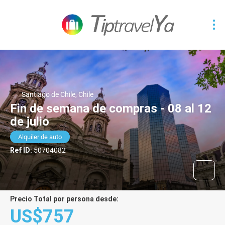
Santiago de Chile, Chile
Fin de semana de compras - 08 al 12
de julio
Alquiler de auto
Ref ID:
50704082
Precio Total por persona desde:
US$757