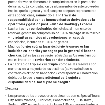
puede derivar en demoras o incumplimientos en la prestación
del servicio. La contratación de alojamientos de este proveedor
implica que la agencia y/o el pasajero aceptan expresamente
estas condiciones,
eximiendo a TIP Travel de
responsabilidad
por los inconvenientes derivados de la
operatoria y gestión post-venta de Booking y Expedia.
Las tarifas
no reembolsables
de hoteles, ​al momento de
reservar, genera un compromiso de
100% de pago
de la reserva
y
no admiten ​cambios ni devoluciones​
, en caso de
cancelación, incurre en el 100% de gastos.
Muchos
hoteles cobran tasas de hotelería
que
no están
incluidas en la tarifa y se pagan por lo general al hacer el
check in.
Estas
tasas se verán reflejadas en los
vouchers
por
eso es importante
revisarlos con detenimiento.
La habitación triple o cuádruple
, como así las reservas con
menores, en la mayoría de los destinos (salvo se indique lo
contrario en el tipo de habitación), corresponde a 1 habitación
doble, por lo que
la cama adicional está sujeta a
disponibilidad del hotel y no se asegura
.
Circuitos
Los precios de los proveedores de circuitos como, Special Tours,
City Tours, Wamos, Euroriente, Panamericana, Julia Travel,
Surland, VPT, entre otros, no incluyen 3,5% correspondientes a