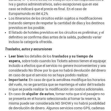
Iva y gastos administrativos, salvo excepciones que en ese
caso se indicará que el precio es final. En el caso de
Europamundo es del 4,2%
Los itinerarios de los circuitos están sujetos a modificaciones
tratando siempre de respetar la cantidad de días y los destinos
previstos en los posible.
El listado de hoteles previstos en los circuitos es preliminar, y el
definitivo se confirma días antes de la salida, pudiendo variar
incluso la categoría ofrecida.
Traslados, autos y excursiones
Leer bien
los detalles de los
traslados y su tiempo de
espera,
sobre todo cuando los Tickets aéreos tienen el equipaje
incluido a efectos que el servicio no genere inconvenientes y sea
considerado No Show por lo que no habrá devolución del dinero
en caso de que el servicio no se haya podido realizar.
Importante:
En caso de que la aerolínea modifique los horarios
del vuelo, no se garantiza que se mantenga el valor del traslado
ni que se pueda realizar la modificación sin costos adicionales.
En caso de
alquiler de autos
, tomar nota que si el pasajero no
se presenta en el horario seleccionado al tomar la reserva, la
misma puede ser considerada NO SHOW y no habrá posibilidad
de devolución de dinero. Algunos servicios como GPS, cadenas