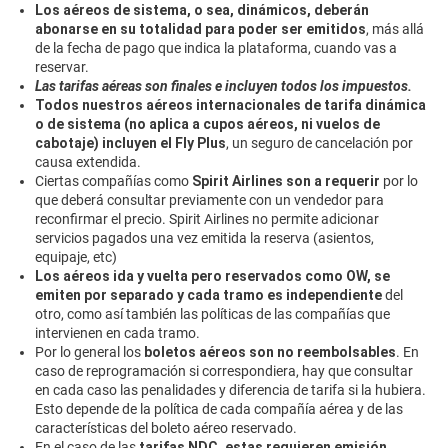
Los aéreos de sistema, o sea, dinámicos, deberán
abonarse en su totalidad para poder ser emitidos
, más allá
de la fecha de pago que indica la plataforma, cuando vas a
reservar.
Las tarifas aéreas son finales e incluyen todos los impuestos.
Todos nuestros aéreos internacionales de tarifa dinámica
o de sistema (no aplica a cupos aéreos, ni vuelos de
cabotaje) incluyen el Fly Plus
, un seguro de cancelación por
causa extendida.
Ciertas compañías como
Spirit Airlines son a requerir
por lo
que deberá consultar previamente con un vendedor para
reconfirmar el precio. Spirit Airlines no permite adicionar
servicios pagados una vez emitida la reserva (asientos,
equipaje, etc)
Los aéreos ida y vuelta pero reservados como OW, se
emiten por separado y cada tramo es independiente
del
otro, como así también las políticas de las compañías que
intervienen en cada tramo.
Por lo general los
boletos aéreos son no reembolsables
. En
caso de reprogramación si correspondiera, hay que consultar
en cada caso las penalidades y diferencia de tarifa si la hubiera.
Esto depende de la política de cada compañía aérea y de las
características del boleto aéreo reservado.
En el caso de las
tarifas NDC, estas requieren emisión