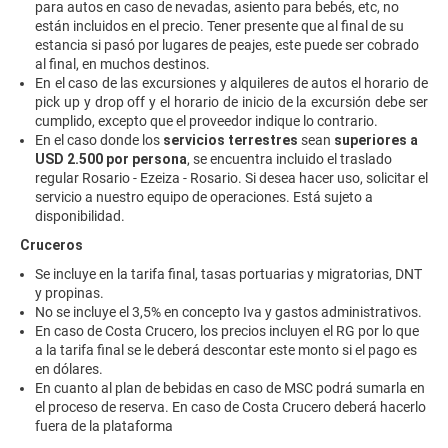
para autos en caso de nevadas, asiento para bebés, etc, no
están incluidos en el precio. Tener presente que al final de su
estancia si pasó por lugares de peajes, este puede ser cobrado
al final, en muchos destinos.
En el caso de las excursiones y alquileres de autos el horario de
pick up y drop off y el horario de inicio de la excursión debe ser
cumplido, excepto que el proveedor indique lo contrario.
En el caso donde los
servicios terrestres
sean
superiores a
USD 2.500 por persona
, se encuentra incluido el traslado
regular Rosario - Ezeiza - Rosario. Si desea hacer uso, solicitar el
servicio a nuestro equipo de operaciones. Está sujeto a
disponibilidad.
Cruceros
Se incluye en la tarifa final, tasas portuarias y migratorias, DNT
y propinas.
No se incluye el 3,5% en concepto Iva y gastos administrativos.
En caso de Costa Crucero, los precios incluyen el RG por lo que
a la tarifa final se le deberá descontar este monto si el pago es
en dólares.
En cuanto al plan de bebidas en caso de MSC podrá sumarla en
el proceso de reserva. En caso de Costa Crucero deberá hacerlo
fuera de la plataforma