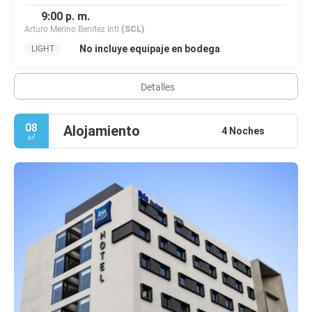
9:00 p. m.
Arturo Merino Benitez Intl
(SCL)
No incluye equipaje en bodega
LIGHT
Detalles
08
Alojamiento
4 Noches
jul