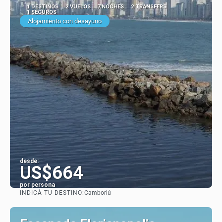
1 DESTINOS
2 VUELOS
7 NOCHES
2 TRANSFERS
1 SEGUROS
Alojamiento con desayuno
desde:
US$664
por persona
INDICÁ TU DESTINO:
Camboriú
Ver