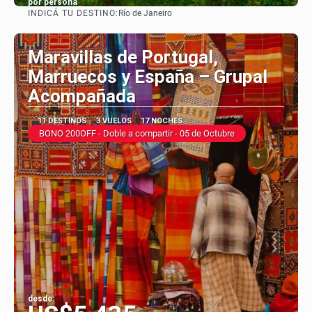
por persona
INDICÁ TU DESTINO:
Río de Janeiro
Ver
Maravillas de Portugal,
Marruecos y España – Grupal
Acompañada
11 DESTINOS
3 VUELOS
17 NOCHES
BONO 200OFF - Doble a compartir - 05 de Octubre
desde: