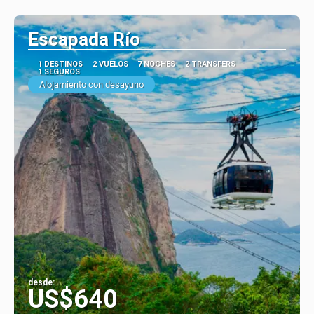
Ver
Escapada Río
1 DESTINOS
2 VUELOS
7 NOCHES
2 TRANSFERS
1 SEGUROS
Alojamiento con desayuno
desde:
US$640