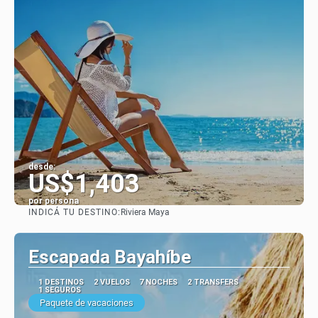
desde:
US$1,403
por persona
INDICÁ TU DESTINO:
Riviera Maya
Ver
Escapada Bayahíbe
1 DESTINOS
2 VUELOS
7 NOCHES
2 TRANSFERS
1 SEGUROS
Paquete de vacaciones