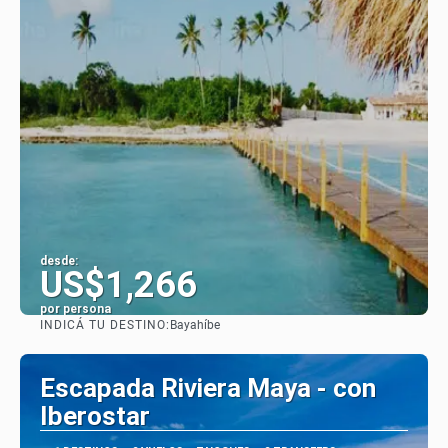
desde:
US$1,266
por persona
INDICÁ TU DESTINO:
Bayahíbe
Ver
Escapada Riviera Maya - con
Iberostar