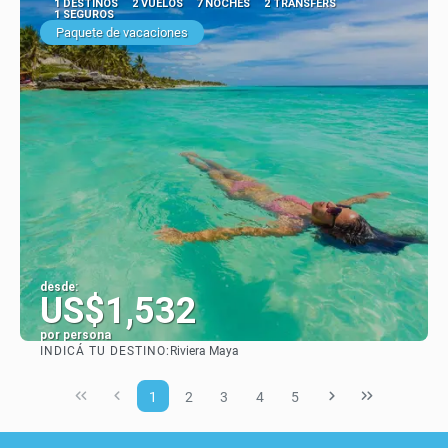
1 DESTINOS
2 VUELOS
7 NOCHES
2 TRANSFERS
1 SEGUROS
Paquete de vacaciones
desde:
US$1,532
por persona
INDICÁ TU DESTINO:
Riviera Maya
Ver
1
2
3
4
5