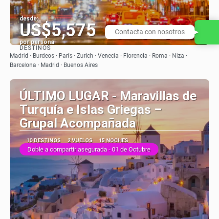
desde:
US$5,575
Contacta con nosotros
por persona
DESTINOS
Ver
Madrid · Burdeos · París · Zurich · Venecia · Florencia · Roma · Niza ·
Barcelona · Madrid · Buenos Aires
ÚLTIMO LUGAR - Maravillas de
Turquía e Islas Griegas –
Grupal Acompañada
10 DESTINOS
2 VUELOS
15 NOCHES
Doble a compartir asegurada - 01 de Octubre