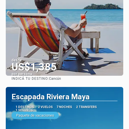
desde:
US$1,385
por persona
INDICÁ TU DESTINO:
Cancún
Ver
Escapada Riviera Maya
1 DESTINOS
2 VUELOS
7 NOCHES
2 TRANSFERS
1 SEGUROS
Paquete de vacaciones