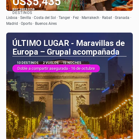
US$5,435
por persona
DESTINOS
Ver
Lisboa · Sevilla · Costa del Sol · Tanger · Fez · Marrakech · Rabat · Granada ·
Madrid · Oporto · Buenos Aires
ÚLTIMO LUGAR - Maravillas de
Europa – Grupal acompañada
10 DESTINOS
2 VUELOS
15 NOCHES
Doble a compartir asegurada - 16 de octubre