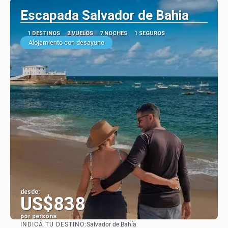
Escapada Salvador de Bahia
1 DESTINOS
2 VUELOS
7 NOCHES
1 SEGUROS
Alojamiento con desayuno
desde:
US$838
por persona
INDICÁ TU DESTINO:
Salvador de Bahía