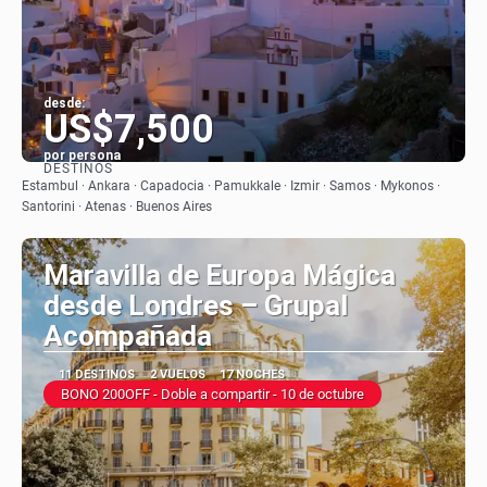
desde:
US$7,500
por persona
DESTINOS
Ver
Estambul · Ankara · Capadocia · Pamukkale · Izmir · Samos · Mykonos ·
Santorini · Atenas · Buenos Aires
Maravilla de Europa Mágica
desde Londres – Grupal
Acompañada
11 DESTINOS
2 VUELOS
17 NOCHES
BONO 200OFF - Doble a compartir - 10 de octubre