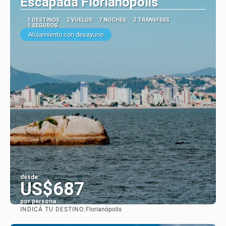
Escapada Florianopolis
1 DESTINOS
2 VUELOS
7 NOCHES
2 TRANSFERS
1 SEGUROS
Alojamiento con desayuno
desde:
US$687
por persona
INDICÁ TU DESTINO:
Florianópolis
Ver