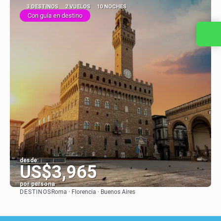
3 DESTINOS
2 VUELOS
10 NOCHES
Con guía en destino
Contacta con nosotros
desde:
US$3,965
por persona
DESTINOS
Roma · Florencia · Buenos Aires
Ver