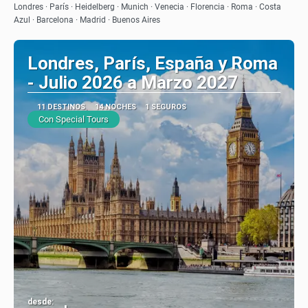
Ver
Londres · París · Heidelberg · Munich · Venecia · Florencia · Roma · Costa
Azul · Barcelona · Madrid · Buenos Aires
Londres, París, España y Roma
- Julio 2026 a Marzo 2027
11 DESTINOS
14 NOCHES
1 SEGUROS
Con Special Tours
desde: