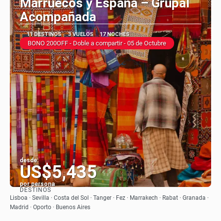
Marruecos y España – Grupal
Acompañada
11 DESTINOS
3 VUELOS
17 NOCHES
BONO 200OFF - Doble a compartir - 05 de Octubre
desde:
US$5,435
por persona
DESTINOS
Ver
Lisboa · Sevilla · Costa del Sol · Tanger · Fez · Marrakech · Rabat · Granada ·
Madrid · Oporto · Buenos Aires