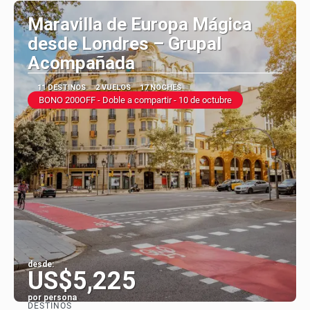
Maravilla de Europa Mágica
desde Londres – Grupal
Acompañada
11 DESTINOS
2 VUELOS
17 NOCHES
BONO 200OFF - Doble a compartir - 10 de octubre
desde:
US$5,225
por persona
DESTINOS