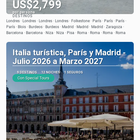
US$2,799
por persona
DESTINOS
Ver
Londres · Londres · Londres · Londres · Folkestone · París · París · París ·
París · Blois · Burdeos · Burdeos · Madrid · Madrid · Madrid · Zaragoza ·
Barcelona · Barcelona · Niza · Niza · Pisa · Roma · Roma · Roma · Roma
Italia turística, París y Madrid -
Julio 2026 a Marzo 2027
9 DESTINOS
12 NOCHES
1 SEGUROS
Con Special Tours