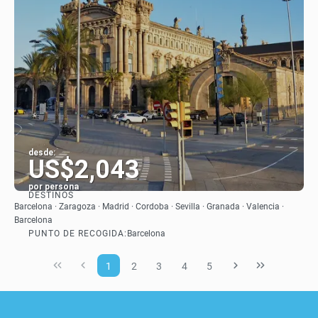
desde:
US$2,043
por persona
DESTINOS
Ver
Barcelona · Zaragoza · Madrid · Cordoba · Sevilla · Granada · Valencia ·
Barcelona
PUNTO DE RECOGIDA:
Barcelona
1
2
3
4
5