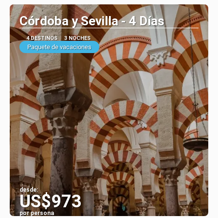
Córdoba y Sevilla - 4 Días
4 DESTINOS
3 NOCHES
Paquete de vacaciones
desde:
US$973
por persona