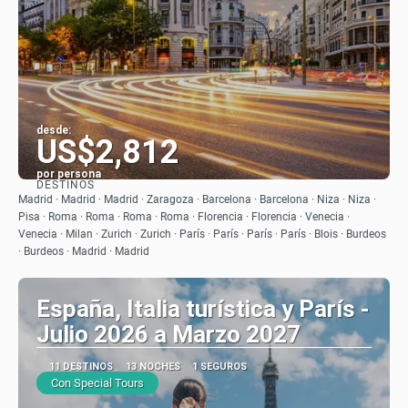
desde:
US$2,812
por persona
DESTINOS
Ver
Madrid · Madrid · Madrid · Zaragoza · Barcelona · Barcelona · Niza · Niza ·
Pisa · Roma · Roma · Roma · Roma · Florencia · Florencia · Venecia ·
Venecia · Milan · Zurich · Zurich · París · París · París · París · Blois · Burdeos
· Burdeos · Madrid · Madrid
España, Italia turística y París -
Julio 2026 a Marzo 2027
11 DESTINOS
13 NOCHES
1 SEGUROS
Con Special Tours